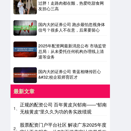
过胖！走路肉都在颤，热爱吃甜食网
友担心三高
国内大的证券公司 跑步最怕忽视身体
信号？很多人不在意，后果要留心
2025年配资网最新消息公布 市场监管
总局：从未委托任何机构办理线上清
退等业务
国内大的证券公司 青蓝相继传匠心
&#32;校企双师育匠才
最新文章
正规的配资公司 百年黄皮兴郁南——“郁南
1、
无核黄皮”里久久为功的务实政绩观
股票配资门户平台社区 解读广东2025年度
2、